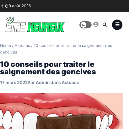
Skip to content
9 août 2026
Home
/
Astuces
/
10 conseils pour traiter le saignement des
gencives
10 conseils pour traiter le
saignement des gencives
17 mars 2022
Par
Admin
dans
Astuces