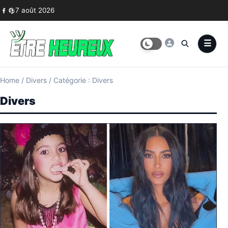
Skip to content
7 août 2026
Home
/
Divers
/
Catégorie : Divers
Divers