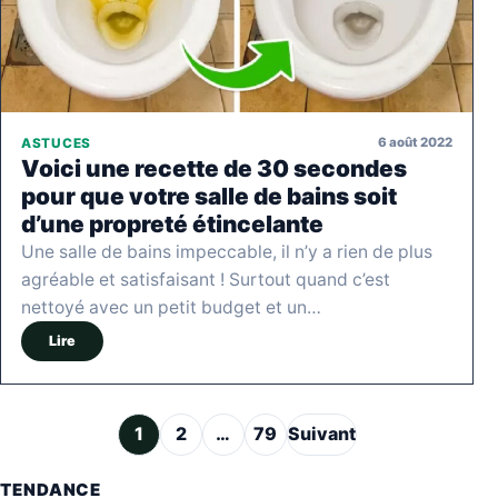
6 août 2022
ASTUCES
Voici une recette de 30 secondes
pour que votre salle de bains soit
d’une propreté étincelante
Une salle de bains impeccable, il n’y a rien de plus
agréable et satisfaisant ! Surtout quand c’est
nettoyé avec un petit budget et un…
Lire
Pagination des publications
1
2
…
79
Suivant
TENDANCE