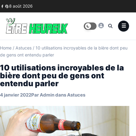
Skip to content
8 août 2026
Home
/
Astuces
/
10 utilisations incroyables de la bière dont peu
de gens ont entendu parler
10 utilisations incroyables de la
bière dont peu de gens ont
entendu parler
4 janvier 2022
Par
Admin
dans
Astuces