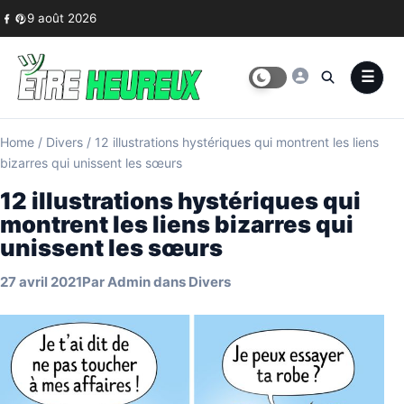
Skip to content
9 août 2026
Home
/
Divers
/
12 illustrations hystériques qui montrent les liens
bizarres qui unissent les sœurs
12 illustrations hystériques qui
montrent les liens bizarres qui
unissent les sœurs
27 avril 2021
Par
Admin
dans
Divers