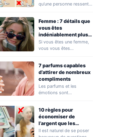
qu’une personne ressent
pour vous, inutile de lui
demander directement.…
Femme : 7 détails que
vous êtes
indéniablement plus
attirante que vous ne
Si vous êtes une femme,
le pensez
vous vous êtes
certainement déjà
demandé quelles sont
7 parfums capables
les…
d’attirer de nombreux
compliments
Les parfums et les
émotions sont
profondément liés les uns
aux autres. Un parfum…
10 règles pour
économiser de
l’argent que les
personnes riches
Il est naturel de se poser
appliquent
beaucoup de questions