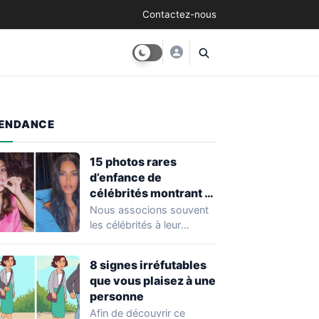
Contactez-nous
ENDANCE
15 photos rares
d’enfance de
célébrités montrant à
quel point elles ont
Nous associons souvent
changé au fil du temps
les célébrités à leur
popularité et à leur
situation actuelle, en…
8 signes irréfutables
que vous plaisez à une
personne
Afin de découvrir ce