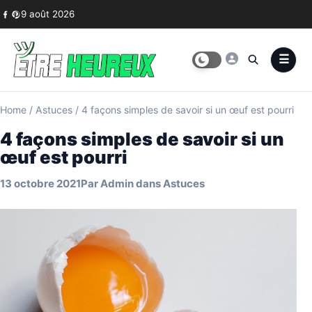
Skip to content
9 août 2026
Home
/
Astuces
/
4 façons simples de savoir si un œuf est pourri
4 façons simples de savoir si un
œuf est pourri
13 octobre 2021
Par
Admin
dans
Astuces