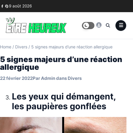
Skip to content
9 août 2026
Home
/
Divers
/
5 signes majeurs d’une réaction allergique
5 signes majeurs d’une réaction
allergique
22 février 2022
Par
Admin
dans
Divers
Les yeux qui démangent,
les paupières gonflées