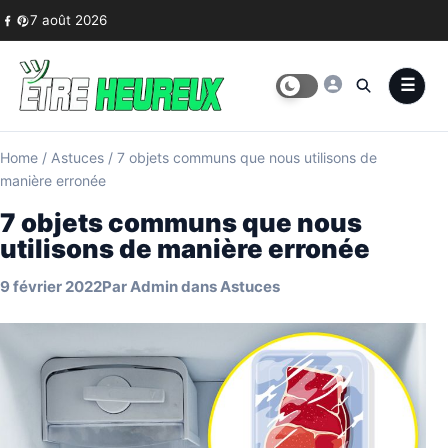
Skip to content
7 août 2026
Home
/
Astuces
/
7 objets communs que nous utilisons de
manière erronée
7 objets communs que nous
utilisons de manière erronée
9 février 2022
Par
Admin
dans
Astuces