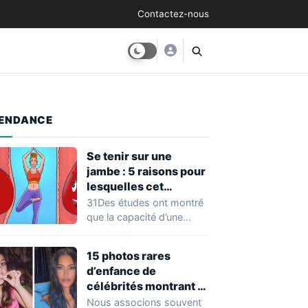
Contactez-nous
ENDANCE
Se tenir sur une
jambe : 5 raisons pour
lesquelles cet
exercice équivaut à
31Des études ont montré
une véritable séance
que la capacité d’une
d’entraînement
personne à se tenir sur
une…
15 photos rares
d’enfance de
célébrités montrant à
quel point elles ont
Nous associons souvent