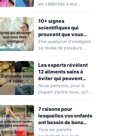
changé au fil du temps
les célébrités à leur
popularité et à leur
situation actuelle, en…
10+ signes
scientifiques qui
prouvent que vous
êtes plus intelligent
Etre quelqu’un d’intelligent
que vous ne le pensez
se révèle de plusieurs
façons et nous ne
connaissons que
Les experts révèlent
quelques…
12 aliments sains à
éviter qui peuvent
être toxiques pour
Nous pensons, pour la
votre organisme
plupart d’entre nous, qu’il
n’y a aucun mal à
consommer…
7 raisons pour
lesquelles vos enfants
ont besoin de bons
souvenirs pour
Tous les parents
devenir des adultes
souhaitent que leurs