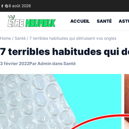
Skip to content
8 août 2026
ACCUEIL
SANTÉ
AST
Home
/
Santé
/
7 terribles habitudes qui détruisent vos ongles
7 terribles habitudes qui 
3 février 2022
Par
Admin
dans
Santé