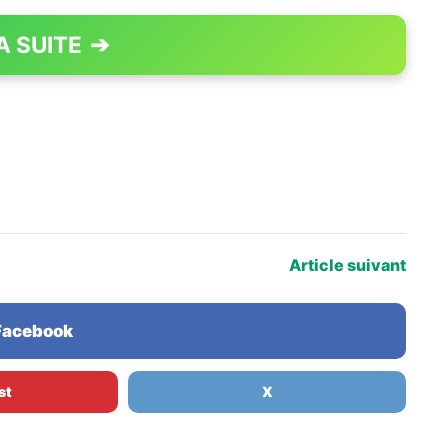
A SUITE
➔
PAGE 1 OF 4
Article suivant
 Facebook
st
X