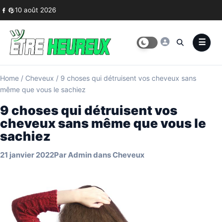
Skip to content
10 août 2026
Home
/
Cheveux
/
9 choses qui détruisent vos cheveux sans
même que vous le sachiez
9 choses qui détruisent vos
cheveux sans même que vous le
sachiez
21 janvier 2022
Par
Admin
dans
Cheveux