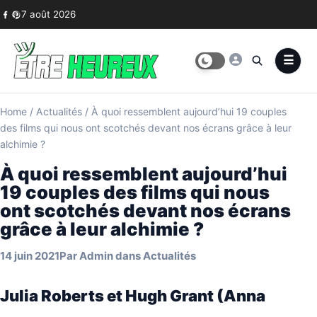
Skip to content
7 août 2026
Home
/
Actualités
/
À quoi ressemblent aujourd’hui 19 couples
des films qui nous ont scotchés devant nos écrans grâce à leur
alchimie ?
À quoi ressemblent aujourd’hui
19 couples des films qui nous
ont scotchés devant nos écrans
grâce à leur alchimie ?
14 juin 2021
Par
Admin
dans
Actualités
Julia Roberts et Hugh Grant (Anna