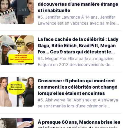
découvertes d’une manière étrange
et inhabituelle
#5. Jennifer Lawrence À 14 ans, Jennifer
Lawrence est en vacances avec sa mère…
La face cachée de la célébrité : Lady
Gaga, Billie Eilish, Brad Pitt, Megan
Fox… Ces 9 stars qui détestent le
succès !
#4. Megan Fox Elle a parlé au magazine
Esquire en 2013 des inconvénients de…
Grossesse : 9 photos qui montrent
comment les célébrités ont changé
lorsqu’elles étaient enceintes
#5. Aishwarya Rai Abhishek et Aishwarya
se sont mariés lors d’une cérémonie
grandiose mais…
À presque 60 ans, Madonna brise les