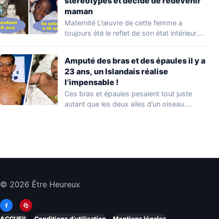
stéréotypes et décide de redevenir
maman
Maternité L’œuvre de cette femme a
toujours été le reflet de son état intérieur.…
Amputé des bras et des épaules il y a
23 ans, un Islandais réalise
l’impensable !
Ces bras et épaules pesaient tout juste
autant que les deux ailes d’un oiseau.…
© 2026 Être Heureux
ACCUEIL
Conditions d’utilisation
Mentions légales