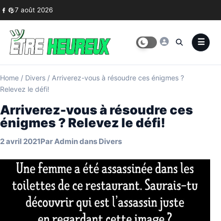
Skip to content
7 août 2026
Home
/
Divers
/
Arriverez-vous à résoudre ces énigmes ?
Relevez le défi!
Arriverez-vous à résoudre ces
énigmes ? Relevez le défi!
2 avril 2021
Par
Admin
dans
Divers