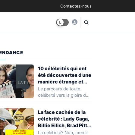
Contactez-nous
ENDANCE
10 célébrités qui ont
été découvertes d’une
manière étrange et
inhabituelle
Le parcours de toute
célébrité vers la gloire doit
commencer quelque part.
Pourtant, tout…
La face cachée de la
célébrité : Lady Gaga,
Billie Eilish, Brad Pitt,
Megan Fox… Ces 9
La célébrité? Non, merci!