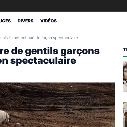
UCES
DIVERS
VIDÉOS
mais ils ont échoué de façon spectaculaire
re de gentils garçons
T
on spectaculaire