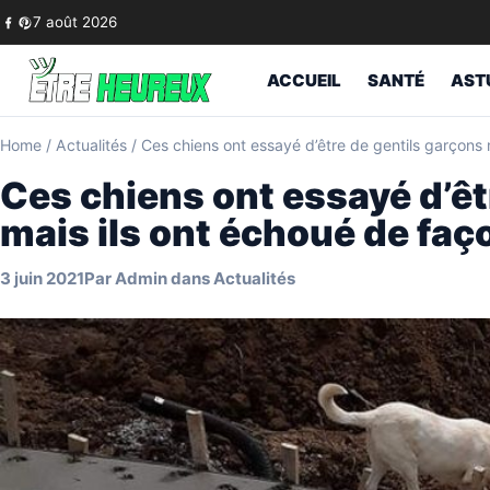
Skip to content
7 août 2026
ACCUEIL
SANTÉ
AST
Home
/
Actualités
/
Ces chiens ont essayé d’être de gentils garçons 
Ces chiens ont essayé d’êt
mais ils ont échoué de faç
3 juin 2021
Par
Admin
dans
Actualités