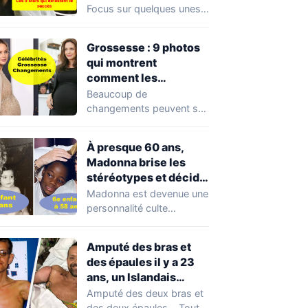
stars qui détestent le
Focus sur quelques unes
succès !
de ces stars qui ont du…
Grossesse : 9 photos
qui montrent
comment les
célébrités ont changé
Beaucoup de
lorsqu’elles étaient
changements peuvent se
enceintes
produire dans le corps
d’une femme pendant la
À presque 60 ans,
grossesse.…
Madonna brise les
stéréotypes et décide
de redevenir maman
Madonna est devenue une
personnalité culte
emblématique non
seulement grâce à son
Amputé des bras et
succès musical,…
des épaules il y a 23
ans, un Islandais
réalise l’impensable !
Amputé des deux bras et
des deux épaules… Tout