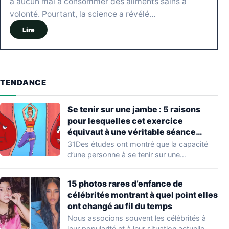
a aucun mal à consommer des aliments sains à
volonté. Pourtant, la science a révélé…
Lire
TENDANCE
Se tenir sur une jambe : 5 raisons
pour lesquelles cet exercice
équivaut à une véritable séance
d’entraînement
31Des études ont montré que la capacité
d’une personne à se tenir sur une…
15 photos rares d’enfance de
célébrités montrant à quel point elles
ont changé au fil du temps
Nous associons souvent les célébrités à
leur popularité et à leur situation actuelle,