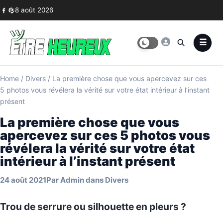
Skip to content
8 août 2026
Home
/
Divers
/
La première chose que vous apercevez sur ces
5 photos vous révélera la vérité sur votre état intérieur à l’instant
présent
La première chose que vous
apercevez sur ces 5 photos vous
révélera la vérité sur votre état
intérieur à l’instant présent
24 août 2021
Par
Admin
dans
Divers
Trou de serrure ou silhouette en pleurs ?