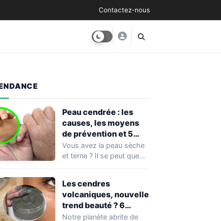
Contactez-nous
ENDANCE
Peau cendrée : les
causes, les moyens
de prévention et 5
façons de la traiter
Vous avez la peau sèche
et terne ? Il se peut que
vous soyez…
Les cendres
volcaniques, nouvelle
trend beauté ? 6
avantages pour la
Notre planète abrite de