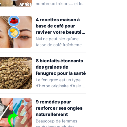
peau à connaître
nombreux trésors… et les
absolument !
cendres volcaniques ont
font partie. Peu…
4 recettes maison à
base de café pour
raviver votre beauté
naturelle
Nul ne peut nier qu’une
tasse de café fraîchement
préparée est le parfait
départ…
8 bienfaits étonnants
des graines de
fenugrec pour la santé
Le fenugrec est un type
d’herbe originaire d’Asie et
de certaines parties de
l’Europe.…
9 remèdes pour
renforcer ses ongles
naturellement
Beaucoup de femmes
souhaitent avoir des