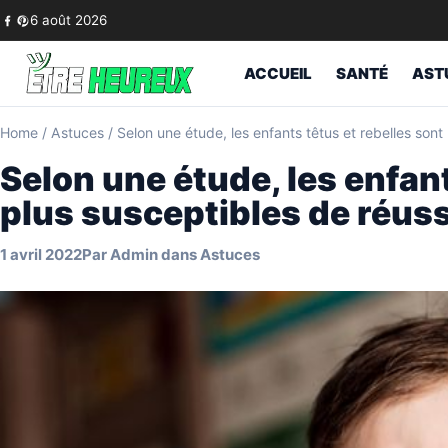
Skip to content
6 août 2026
ACCUEIL
SANTÉ
AST
Home
/
Astuces
/
Selon une étude, les enfants têtus et rebelles sont 
Selon une étude, les enfant
plus susceptibles de réuss
1 avril 2022
Par
Admin
dans
Astuces