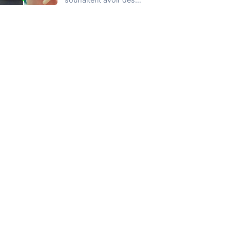
ongles parfaits (10/10),
qu’elles peuvent afficher
en appliquant…