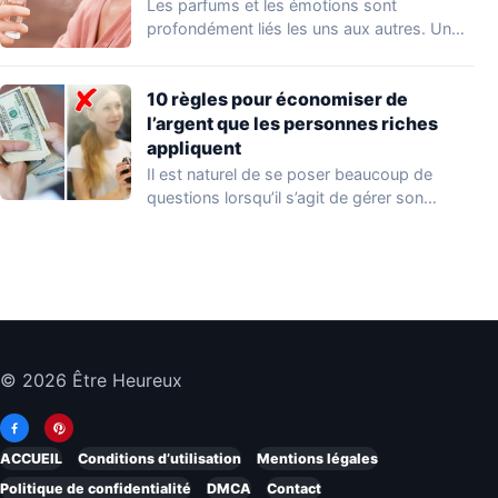
Les parfums et les émotions sont
profondément liés les uns aux autres. Un
parfum…
10 règles pour économiser de
l’argent que les personnes riches
appliquent
Il est naturel de se poser beaucoup de
questions lorsqu’il s’agit de gérer son…
© 2026 Être Heureux
ACCUEIL
Conditions d’utilisation
Mentions légales
Politique de confidentialité
DMCA
Contact