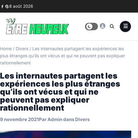
Skip to content
8 août 2026
Home
/
Divers
/
Les internautes partagent les expériences les
plus étranges qu’ils ont vécus et qui ne peuvent pas expliquer
rationnellement
Les internautes partagent les
expériences les plus étranges
qu’ils ont vécus et qui ne
peuvent pas expliquer
rationnellement
9 novembre 2021
Par
Admin
dans
Divers