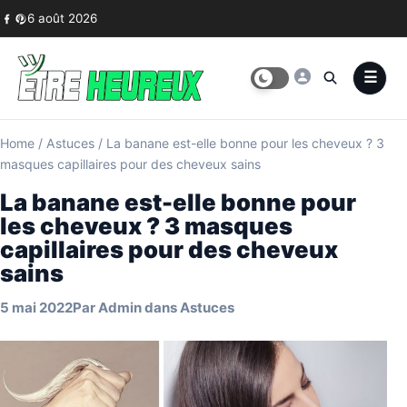
Skip to content
6 août 2026
Home
/
Astuces
/
La banane est-elle bonne pour les cheveux ? 3
masques capillaires pour des cheveux sains
La banane est-elle bonne pour
les cheveux ? 3 masques
capillaires pour des cheveux
sains
5 mai 2022
Par
Admin
dans
Astuces