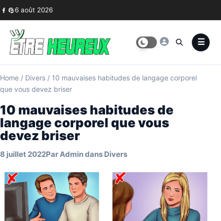
Skip to content
6 août 2026
Home
/
Divers
/
10 mauvaises habitudes de langage corporel
que vous devez briser
10 mauvaises habitudes de
langage corporel que vous
devez briser
8 juillet 2022
Par
Admin
dans
Divers