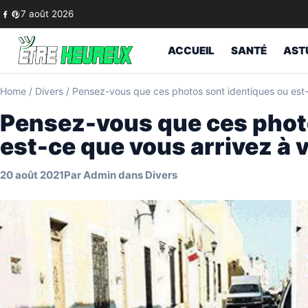
Skip to content
7 août 2026
ACCUEIL
SANTÉ
AST
Home
/
Divers
/
Pensez-vous que ces photos sont identiques ou est-
Pensez-vous que ces phot
est-ce que vous arrivez à 
20 août 2021
Par
Admin
dans
Divers