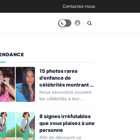
Contactez-nous
ENDANCE
15 photos rares
d’enfance de
célébrités montrant à
quel point elles ont
Nous associons souvent
changé au fil du temps
les célébrités à leur
popularité et à leur
situation actuelle, en…
8 signes irréfutables
que vous plaisez à une
personne
Afin de découvrir ce