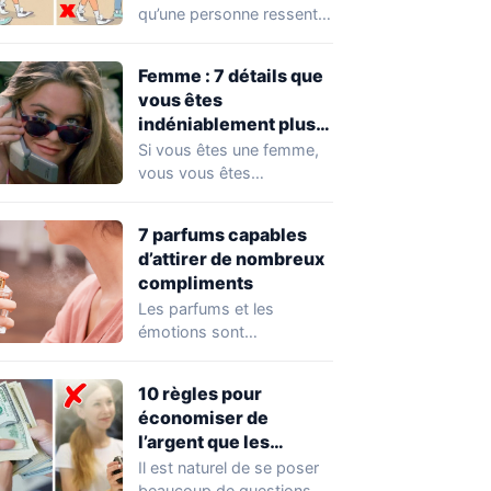
qu’une personne ressent
pour vous, inutile de lui
demander directement.…
Femme : 7 détails que
vous êtes
indéniablement plus
attirante que vous ne
Si vous êtes une femme,
le pensez
vous vous êtes
certainement déjà
demandé quelles sont
7 parfums capables
les…
d’attirer de nombreux
compliments
Les parfums et les
émotions sont
profondément liés les uns
aux autres. Un parfum…
10 règles pour
économiser de
l’argent que les
personnes riches
Il est naturel de se poser
appliquent
beaucoup de questions