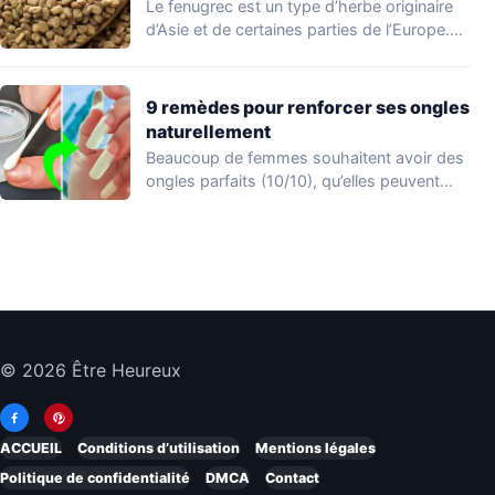
Le fenugrec est un type d’herbe originaire
d’Asie et de certaines parties de l’Europe.…
9 remèdes pour renforcer ses ongles
naturellement
Beaucoup de femmes souhaitent avoir des
ongles parfaits (10/10), qu’elles peuvent
afficher en appliquant…
© 2026 Être Heureux
ACCUEIL
Conditions d’utilisation
Mentions légales
Politique de confidentialité
DMCA
Contact