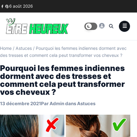
Skip to content
6 août 2026
Home
/
Astuces
/
Pourquoi les femmes indiennes dorment avec
des tresses et comment cela peut transformer vos cheveux ?
Pourquoi les femmes indiennes
dorment avec des tresses et
comment cela peut transformer
vos cheveux ?
13 décembre 2021
Par
Admin
dans
Astuces