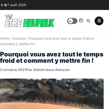
Skip to content
7 août 2026
Home
/
Astuces
/
Pourquoi vous avez tout le temps froid et
comment y mettre fin !
Pourquoi vous avez tout le temps
froid et comment y mettre fin !
2 octobre 2021
Par
Admin
dans
Astuces