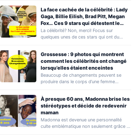
La face cachée de la célébrité : Lady
Gaga, Billie Eilish, Brad Pitt, Megan
Fox… Ces 9 stars qui détestent le
succès !
La célébrité? Non, merci! Focus sur
quelques unes de ces stars qui ont du…
Grossesse : 9 photos qui montrent
comment les célébrités ont changé
lorsqu’elles étaient enceintes
Beaucoup de changements peuvent se
produire dans le corps d’une femme
pendant la grossesse.…
À presque 60 ans, Madonna brise les
stéréotypes et décide de redevenir
maman
Madonna est devenue une personnalité
culte emblématique non seulement grâce à
son succès musical,…