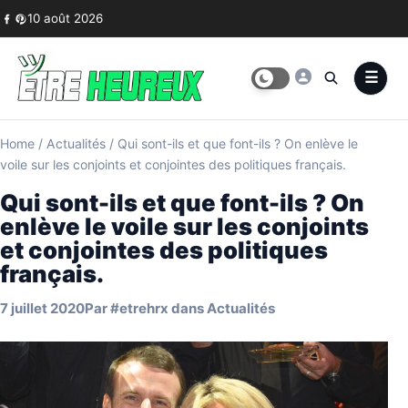
Skip to content
10 août 2026
Home
/
Actualités
/
Qui sont-ils et que font-ils ? On enlève le
voile sur les conjoints et conjointes des politiques français.
Qui sont-ils et que font-ils ? On
enlève le voile sur les conjoints
et conjointes des politiques
français.
7 juillet 2020
Par
#etrehrx
dans
Actualités