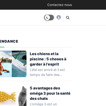
Contactez-nous
ENDANCE
Les chiens et la
piscine : 5 choses à
garder à l’esprit
L’été est arrivé et il est
temps de faire des
baignades avec son
chien!…
5 avantages des
oméga 3 pour la santé
des chats
L’oméga 3 est un