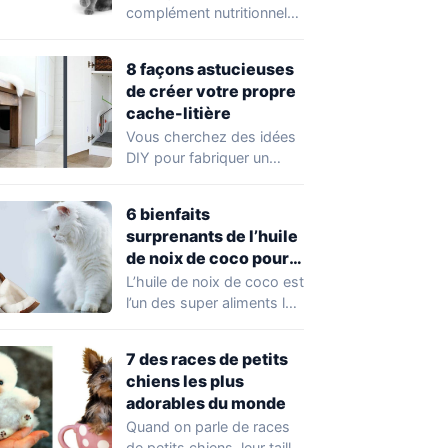
complément nutritionnel
dérivé des tissus des
poissons gras. Le
8 façons astucieuses
saumon…
de créer votre propre
cache-litière
Vous cherchez des idées
DIY pour fabriquer un
meuble cache-litière pour
chat? Il existe…
6 bienfaits
surprenants de l’huile
de noix de coco pour
la santé de votre chat
L’huile de noix de coco est
l’un des super aliments les
plus populaires en…
7 des races de petits
chiens les plus
adorables du monde
Quand on parle de races
de petits chiens, leur taille