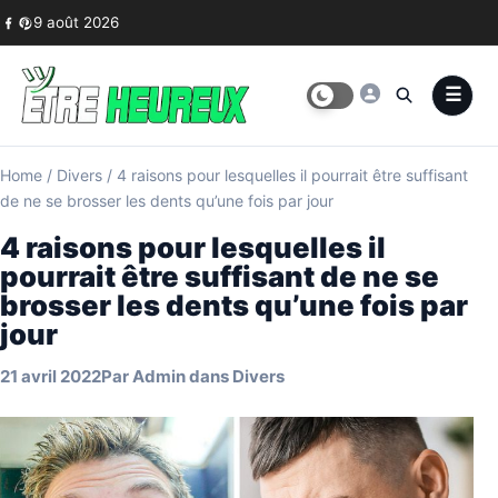
Skip to content
9 août 2026
Home
/
Divers
/
4 raisons pour lesquelles il pourrait être suffisant
de ne se brosser les dents qu’une fois par jour
4 raisons pour lesquelles il
pourrait être suffisant de ne se
brosser les dents qu’une fois par
jour
21 avril 2022
Par
Admin
dans
Divers