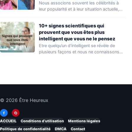
Nous associons souvent les célébrités à
leur popularité et à leur situation actuelle,
en…
10+ signes scientifiques qui
prouvent que vous êtes plus
intelligent que vous ne le pensez
Etre quelqu’un d’intelligent se révèle de
plusieurs façons et nous ne connaissons
que quelques…
© 2026 Être Heureux
ACCUEIL
Conditions d’utilisation
Mentions légales
Politique de confidentialité
DMCA
Contact