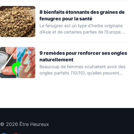
8 bienfaits étonnants des graines de
fenugrec pour la santé
Le fenugrec est un type d’herbe originaire
d’Asie et de certaines parties de l’Europe.…
9 remèdes pour renforcer ses ongles
naturellement
Beaucoup de femmes souhaitent avoir des
ongles parfaits (10/10), qu’elles peuvent
afficher en appliquant…
© 2026 Être Heureux