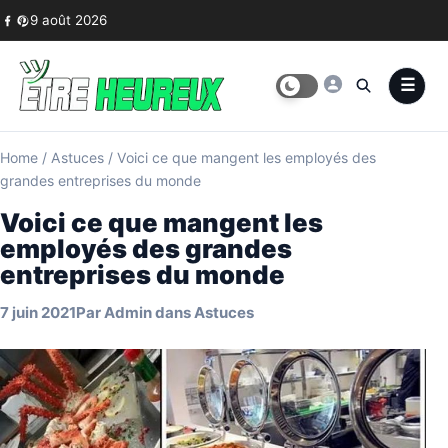
Skip to content
9 août 2026
Home
/
Astuces
/
Voici ce que mangent les employés des
grandes entreprises du monde
Voici ce que mangent les
employés des grandes
entreprises du monde
7 juin 2021
Par
Admin
dans
Astuces