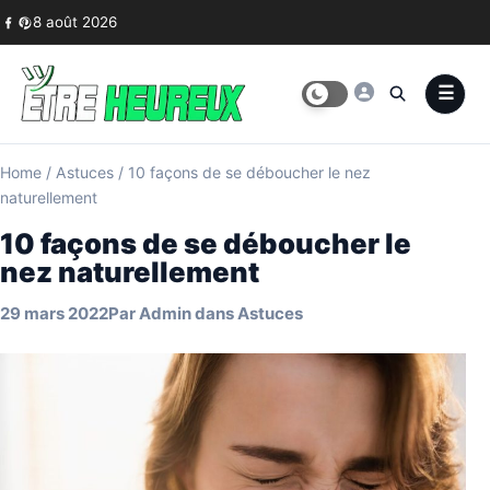
Skip to content
8 août 2026
Home
/
Astuces
/
10 façons de se déboucher le nez
naturellement
10 façons de se déboucher le
nez naturellement
29 mars 2022
Par
Admin
dans
Astuces