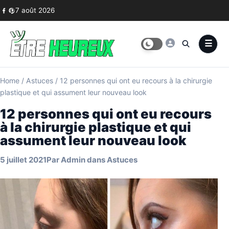
Skip to content
7 août 2026
Home
/
Astuces
/
12 personnes qui ont eu recours à la chirurgie
plastique et qui assument leur nouveau look
12 personnes qui ont eu recours
à la chirurgie plastique et qui
assument leur nouveau look
5 juillet 2021
Par
Admin
dans
Astuces