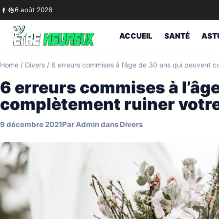
Skip to content
6 août 2026
ACCUEIL
SANTÉ
AST
Home
/
Divers
/
6 erreurs commises à l’âge de 30 ans qui peuvent c
6 erreurs commises à l’âg
complètement ruiner votre
9 décembre 2021
Par
Admin
dans
Divers