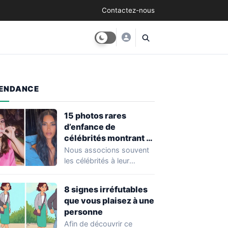
Contactez-nous
ENDANCE
15 photos rares
d’enfance de
célébrités montrant à
quel point elles ont
Nous associons souvent
changé au fil du temps
les célébrités à leur
popularité et à leur
situation actuelle, en…
8 signes irréfutables
que vous plaisez à une
personne
Afin de découvrir ce