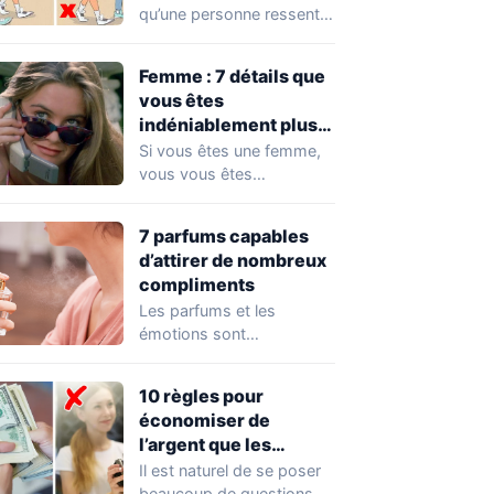
qu’une personne ressent
pour vous, inutile de lui
demander directement.…
Femme : 7 détails que
vous êtes
indéniablement plus
attirante que vous ne
Si vous êtes une femme,
le pensez
vous vous êtes
certainement déjà
demandé quelles sont
7 parfums capables
les…
d’attirer de nombreux
compliments
Les parfums et les
émotions sont
profondément liés les uns
aux autres. Un parfum…
10 règles pour
économiser de
l’argent que les
personnes riches
Il est naturel de se poser
appliquent
beaucoup de questions