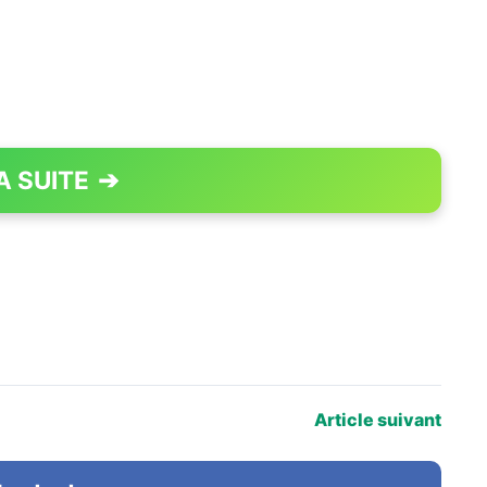
A SUITE
➔
PAGE 1 OF 4
Article suivant