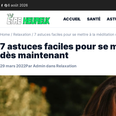
Skip to content
6 août 2026
ACCUEIL
SANTÉ
AST
Home
/
Relaxation
/
7 astuces faciles pour se mettre à la méditation
7 astuces faciles pour se m
dès maintenant
29 mars 2022
Par
Admin
dans
Relaxation