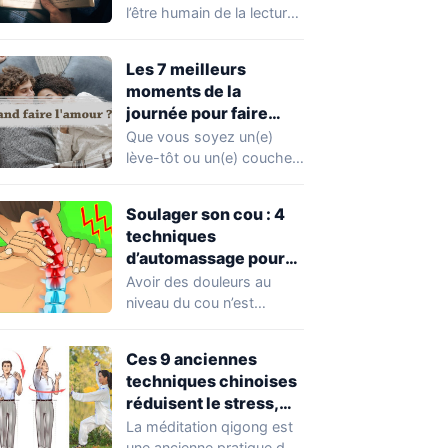
l’être humain de la lecture
? Est-ce seulement une
question de…
Les 7 meilleurs
moments de la
journée pour faire
l’amour, selon les
Que vous soyez un(e)
experts
lève-tôt ou un(e) couche-
tard, vous vous êtes
sûrement déjà demandé…
Soulager son cou : 4
techniques
d’automassage pour
éliminer les tensions
Avoir des douleurs au
niveau du cou n’est
certainement pas une
situation agréable à…
Ces 9 anciennes
techniques chinoises
réduisent le stress,
éliminent les douleurs
La méditation qigong est
corporelles et
une ancienne pratique de