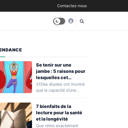
Contactez-nous
ENDANCE
Se tenir sur une
jambe : 5 raisons pour
lesquelles cet
exercice équivaut à
31Des études ont montré
une véritable séance
que la capacité d’une
d’entraînement
personne à se tenir sur
une…
7 bienfaits de la
lecture pour la santé
et la longévité
Que retire exactement