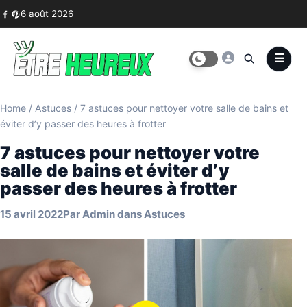
Skip to content
6 août 2026
Home
/
Astuces
/
7 astuces pour nettoyer votre salle de bains et
éviter d’y passer des heures à frotter
7 astuces pour nettoyer votre
salle de bains et éviter d’y
passer des heures à frotter
15 avril 2022
Par
Admin
dans
Astuces