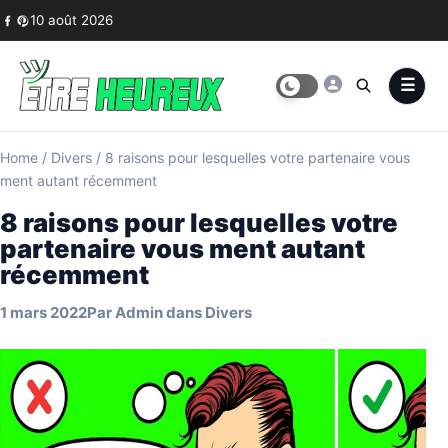
Skip to content
10 août 2026
Home
/
Divers
/
8 raisons pour lesquelles votre partenaire vous
ment autant récemment
8 raisons pour lesquelles votre
partenaire vous ment autant
récemment
1 mars 2022
Par
Admin
dans
Divers