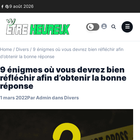
Skip to content
9 août 2026
Home
/
Divers
/
9 énigmes où vous devrez bien réfléchir afin
d’obtenir la bonne réponse
9 énigmes où vous devrez bien
réfléchir afin d’obtenir la bonne
réponse
1 mars 2022
Par
Admin
dans
Divers