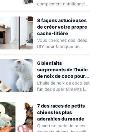
complément nutritionnel
dérivé des tissus des
poissons gras. Le
8 façons astucieuses
saumon…
de créer votre propre
cache-litière
Vous cherchez des idées
DIY pour fabriquer un
meuble cache-litière pour
chat? Il existe…
6 bienfaits
surprenants de l’huile
de noix de coco pour
la santé de votre chat
L’huile de noix de coco est
l’un des super aliments les
plus populaires en…
7 des races de petits
chiens les plus
adorables du monde
Quand on parle de races
de petits chiens, leur taille