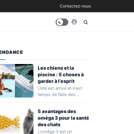
Contactez-nous
ENDANCE
Les chiens et la
piscine : 5 choses à
garder à l’esprit
L’été est arrivé et il est
temps de faire des
baignades avec son
chien!…
5 avantages des
oméga 3 pour la santé
des chats
L’oméga 3 est un