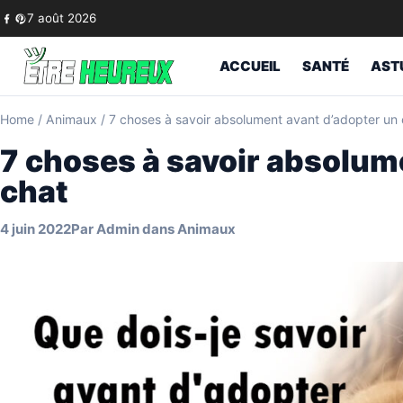
Skip to content
7 août 2026
ACCUEIL
SANTÉ
AST
Home
/
Animaux
/
7 choses à savoir absolument avant d’adopter un 
7 choses à savoir absolum
chat
4 juin 2022
Par
Admin
dans
Animaux