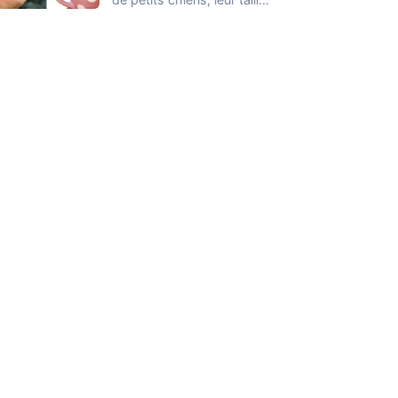
est probablement la
seule…