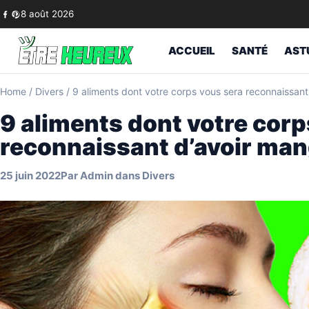
Skip to content
8 août 2026
ACCUEIL
SANTÉ
AST
Home
/
Divers
/
9 aliments dont votre corps vous sera reconnaissan
9 aliments dont votre corp
reconnaissant d’avoir ma
25 juin 2022
Par
Admin
dans
Divers