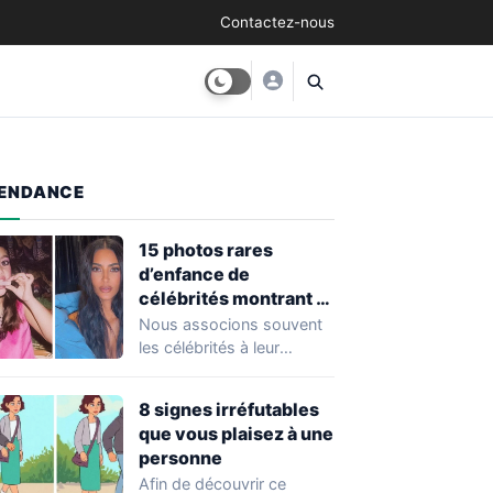
Contactez-nous
ENDANCE
15 photos rares
d’enfance de
célébrités montrant à
quel point elles ont
Nous associons souvent
changé au fil du temps
les célébrités à leur
popularité et à leur
situation actuelle, en…
8 signes irréfutables
que vous plaisez à une
personne
Afin de découvrir ce