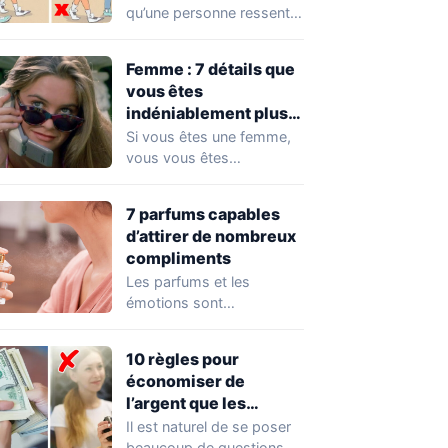
qu’une personne ressent
pour vous, inutile de lui
demander directement.…
Femme : 7 détails que
vous êtes
indéniablement plus
attirante que vous ne
Si vous êtes une femme,
le pensez
vous vous êtes
certainement déjà
demandé quelles sont
7 parfums capables
les…
d’attirer de nombreux
compliments
Les parfums et les
émotions sont
profondément liés les uns
aux autres. Un parfum…
10 règles pour
économiser de
l’argent que les
personnes riches
Il est naturel de se poser
appliquent
beaucoup de questions