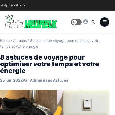
Skip to content
8 août 2026
Home
/
Astuces
/
8 astuces de voyage pour optimiser votre
temps et votre énergie
8 astuces de voyage pour
optimiser votre temps et votre
énergie
25 juin 2022
Par
Admin
dans
Astuces