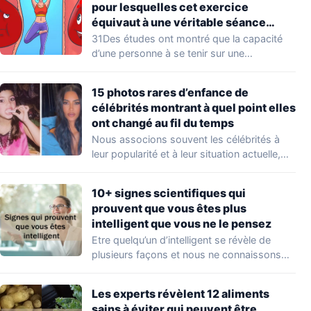
pour lesquelles cet exercice
équivaut à une véritable séance
d’entraînement
31Des études ont montré que la capacité
d’une personne à se tenir sur une…
15 photos rares d’enfance de
célébrités montrant à quel point elles
ont changé au fil du temps
Nous associons souvent les célébrités à
leur popularité et à leur situation actuelle,
en…
10+ signes scientifiques qui
prouvent que vous êtes plus
intelligent que vous ne le pensez
Etre quelqu’un d’intelligent se révèle de
plusieurs façons et nous ne connaissons
que quelques…
Les experts révèlent 12 aliments
sains à éviter qui peuvent être