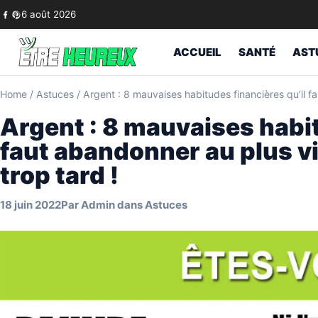
Skip to content
6 août 2026
ACCUEIL
SANTÉ
AST
Home
/
Astuces
/
Argent : 8 mauvaises habitudes financières qu’il fau
Argent : 8 mauvaises habit
faut abandonner au plus vit
trop tard !
18 juin 2022
Par
Admin
dans
Astuces