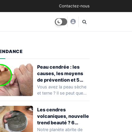
Contactez-nous
ENDANCE
Peau cendrée : les
causes, les moyens
de prévention et 5
façons de la traiter
Vous avez la peau sèche
et terne ? Il se peut que
vous soyez…
Les cendres
volcaniques, nouvelle
trend beauté ? 6
avantages pour la
Notre planète abrite de