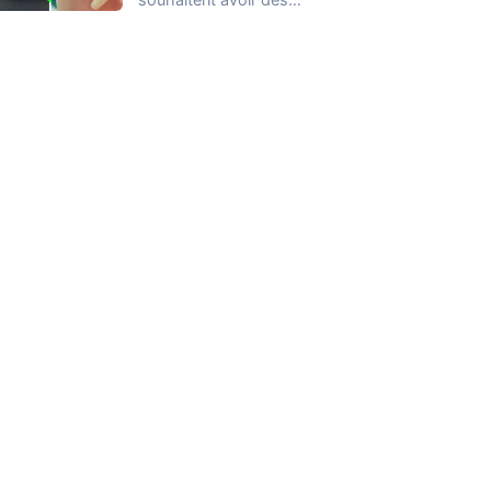
ongles parfaits (10/10),
qu’elles peuvent afficher
en appliquant…