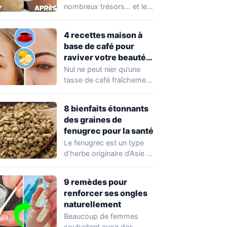
peau à connaître
nombreux trésors… et les
absolument !
cendres volcaniques ont
font partie. Peu…
4 recettes maison à
base de café pour
raviver votre beauté
naturelle
Nul ne peut nier qu’une
tasse de café fraîchement
préparée est le parfait
départ…
8 bienfaits étonnants
des graines de
fenugrec pour la santé
Le fenugrec est un type
d’herbe originaire d’Asie et
de certaines parties de
l’Europe.…
9 remèdes pour
renforcer ses ongles
naturellement
Beaucoup de femmes
souhaitent avoir des