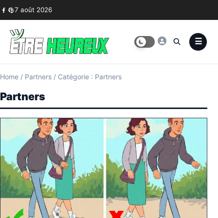
Skip to content
7 août 2026
Home
/
Partners
/
Catégorie : Partners
Partners