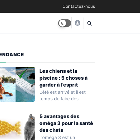
Contactez-nous
ENDANCE
Les chiens et la
piscine : 5 choses à
garder à l’esprit
L’été est arrivé et il est
temps de faire des
baignades avec son
chien!…
5 avantages des
oméga 3 pour la santé
des chats
L’oméga 3 est un