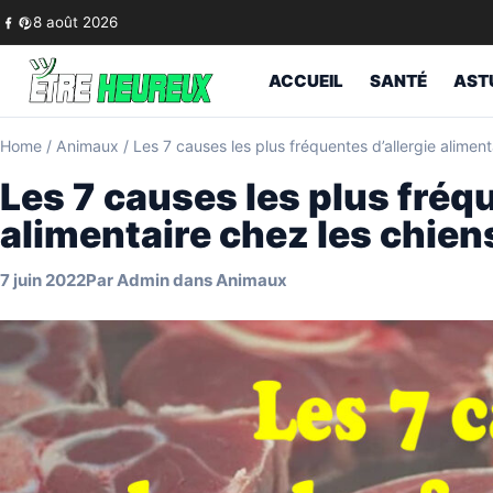
Skip to content
8 août 2026
ACCUEIL
SANTÉ
AST
Home
/
Animaux
/
Les 7 causes les plus fréquentes d’allergie aliment
Les 7 causes les plus fréqu
alimentaire chez les chien
7 juin 2022
Par
Admin
dans
Animaux