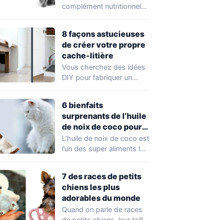
complément nutritionnel
dérivé des tissus des
poissons gras. Le
8 façons astucieuses
saumon…
de créer votre propre
cache-litière
Vous cherchez des idées
DIY pour fabriquer un
meuble cache-litière pour
chat? Il existe…
6 bienfaits
surprenants de l’huile
de noix de coco pour
la santé de votre chat
L’huile de noix de coco est
l’un des super aliments les
plus populaires en…
7 des races de petits
chiens les plus
adorables du monde
Quand on parle de races
de petits chiens, leur taille