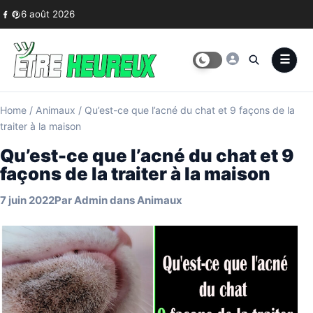
Skip to content
6 août 2026
Home
/
Animaux
/
Qu’est-ce que l’acné du chat et 9 façons de la
traiter à la maison
Qu’est-ce que l’acné du chat et 9
façons de la traiter à la maison
7 juin 2022
Par
Admin
dans
Animaux