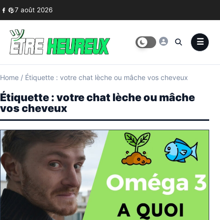
Skip to content
7 août 2026
Home
/
Étiquette : votre chat lèche ou mâche vos cheveux
Étiquette :
votre chat lèche ou mâche
vos cheveux