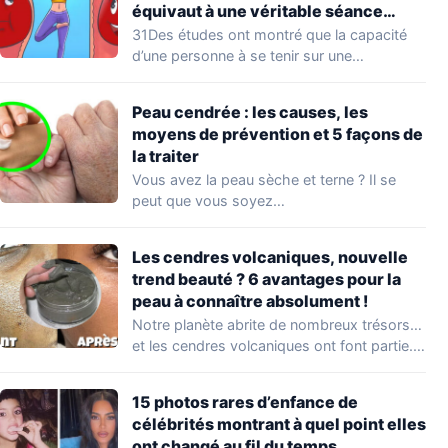
équivaut à une véritable séance
d’entraînement
31Des études ont montré que la capacité
d’une personne à se tenir sur une…
Peau cendrée : les causes, les
moyens de prévention et 5 façons de
la traiter
Vous avez la peau sèche et terne ? Il se
peut que vous soyez…
Les cendres volcaniques, nouvelle
trend beauté ? 6 avantages pour la
peau à connaître absolument !
Notre planète abrite de nombreux trésors…
et les cendres volcaniques ont font partie.
Peu…
15 photos rares d’enfance de
célébrités montrant à quel point elles
ont changé au fil du temps