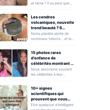
et terne ? Il se peut que
vous soyez…
Les cendres
volcaniques, nouvelle
trend beauté ? 6
avantages pour la
Notre planète abrite de
peau à connaître
nombreux trésors… et les
absolument !
cendres volcaniques ont
font partie. Peu…
15 photos rares
d’enfance de
célébrités montrant à
quel point elles ont
Nous associons souvent
changé au fil du temps
les célébrités à leur
popularité et à leur
situation actuelle, en…
10+ signes
scientifiques qui
prouvent que vous
êtes plus intelligent
Etre quelqu’un d’intelligent
que vous ne le pensez
se révèle de plusieurs