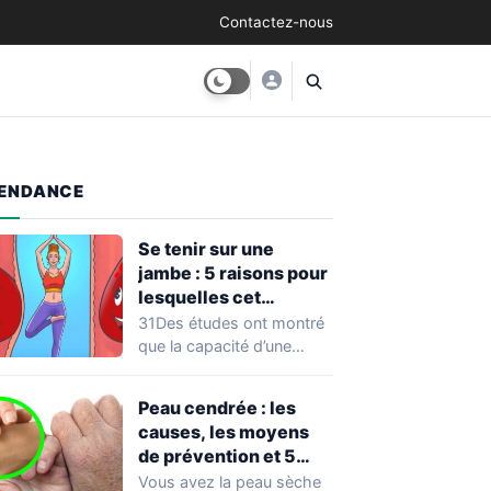
Contactez-nous
ENDANCE
Se tenir sur une
jambe : 5 raisons pour
lesquelles cet
exercice équivaut à
31Des études ont montré
une véritable séance
que la capacité d’une
d’entraînement
personne à se tenir sur
une…
Peau cendrée : les
causes, les moyens
de prévention et 5
façons de la traiter
Vous avez la peau sèche