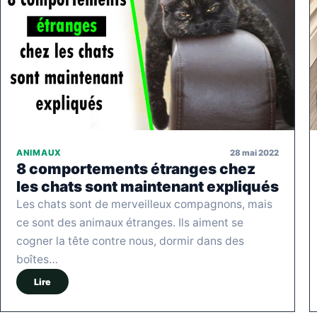
28 mai 2022
ANIMAUX
8 comportements étranges chez
les chats sont maintenant expliqués
Les chats sont de merveilleux compagnons, mais
ce sont des animaux étranges. Ils aiment se
cogner la tête contre nous, dormir dans des
boîtes…
Lire