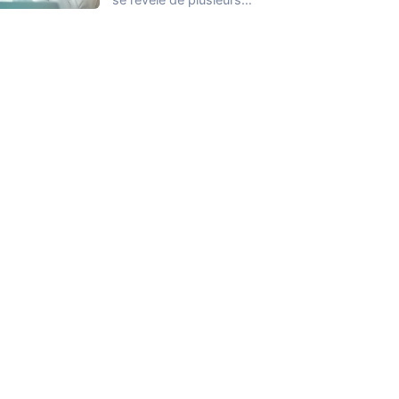
façons et nous ne
connaissons que
quelques…