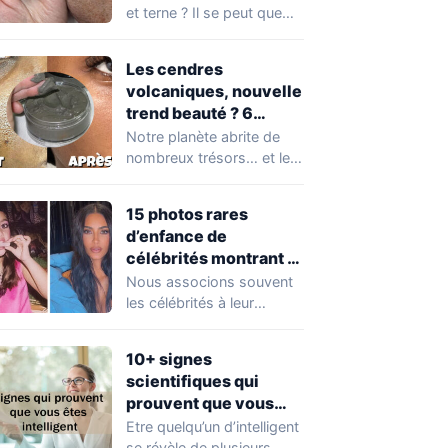
et terne ? Il se peut que
vous soyez…
Les cendres
volcaniques, nouvelle
trend beauté ? 6
avantages pour la
Notre planète abrite de
peau à connaître
nombreux trésors… et les
absolument !
cendres volcaniques ont
font partie. Peu…
15 photos rares
d’enfance de
célébrités montrant à
quel point elles ont
Nous associons souvent
changé au fil du temps
les célébrités à leur
popularité et à leur
situation actuelle, en…
10+ signes
scientifiques qui
prouvent que vous
êtes plus intelligent
Etre quelqu’un d’intelligent
que vous ne le pensez
se révèle de plusieurs