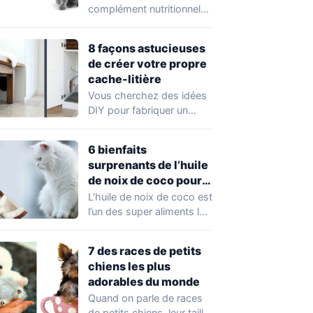
complément nutritionnel
dérivé des tissus des
poissons gras. Le
8 façons astucieuses
saumon…
de créer votre propre
cache-litière
Vous cherchez des idées
DIY pour fabriquer un
meuble cache-litière pour
chat? Il existe…
6 bienfaits
surprenants de l’huile
de noix de coco pour
la santé de votre chat
L’huile de noix de coco est
l’un des super aliments les
plus populaires en…
7 des races de petits
chiens les plus
adorables du monde
Quand on parle de races
de petits chiens, leur taille