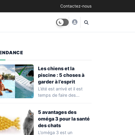
Contactez-nous
ENDANCE
Les chiens et la
piscine : 5 choses à
garder à l’esprit
L’été est arrivé et il est
temps de faire des
baignades avec son
chien!…
5 avantages des
oméga 3 pour la santé
des chats
L’oméga 3 est un