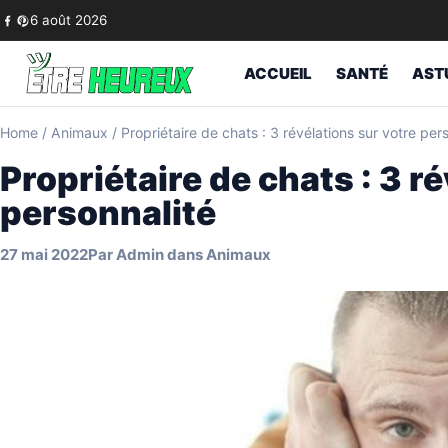
Skip to content
6 août 2026
ACCUEIL
SANTÉ
AST
Home
/
Animaux
/
Propriétaire de chats : 3 révélations sur votre per
Propriétaire de chats : 3 r
personnalité
27 mai 2022
Par
Admin
dans
Animaux