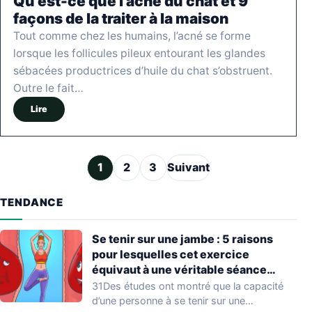
Qu’est-ce que l’acné du chat et 9
façons de la traiter à la maison
Tout comme chez les humains, l’acné se forme
lorsque les follicules pileux entourant les glandes
sébacées productrices d’huile du chat s’obstruent.
Outre le fait…
Lire
Pagination des publications
1
2
3
Suivant
TENDANCE
Se tenir sur une jambe : 5 raisons
pour lesquelles cet exercice
équivaut à une véritable séance
d’entraînement
31Des études ont montré que la capacité
d’une personne à se tenir sur une…