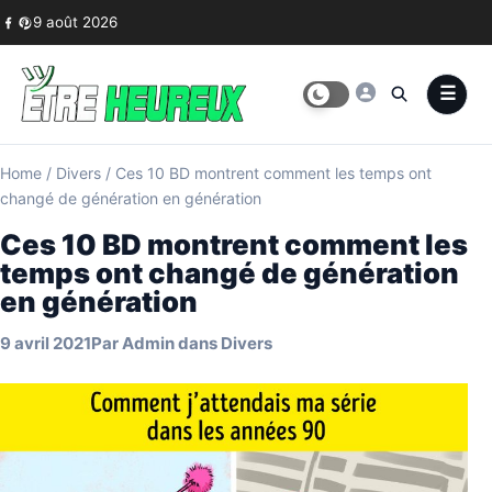
Skip to content
9 août 2026
Home
/
Divers
/
Ces 10 BD montrent comment les temps ont
changé de génération en génération
Ces 10 BD montrent comment les
temps ont changé de génération
en génération
9 avril 2021
Par
Admin
dans
Divers