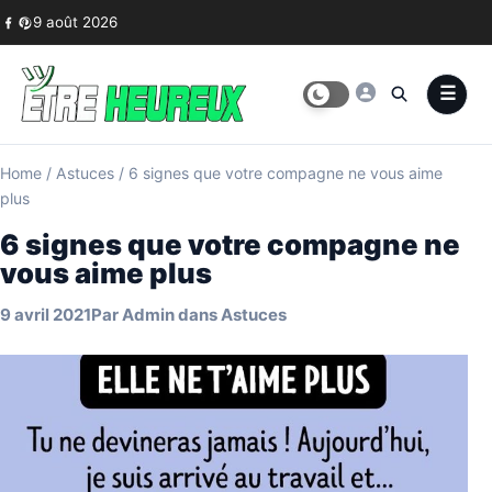
Skip to content
9 août 2026
Home
/
Astuces
/
6 signes que votre compagne ne vous aime
plus
6 signes que votre compagne ne
vous aime plus
9 avril 2021
Par
Admin
dans
Astuces